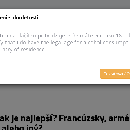
enie plnoletosti
MÔJ PRÍBEH
REFERENCIE
STRUČNE O KOŇAKU
tím na tlačítko potvrdzujete, že máte viac ako 18 ro
ify that I do have the legal age for alcohol consumpt
ntry of residence.
ajlepší? Francúzsky, arménsky, 
Pokračovat / C
ak je najlepší? Francúzsky, armé
 alebo iný?