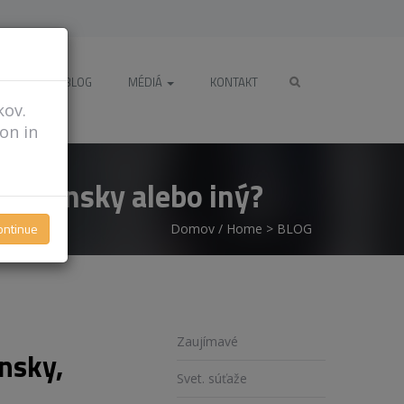
NEWS
BLOG
MÉDIÁ
KONTAKT
kov.
ion in
gruzínsky alebo iný?
ontinue
Domov
/
Home
>
BLOG
Zaujímavé
nsky,
Svet. súťaže