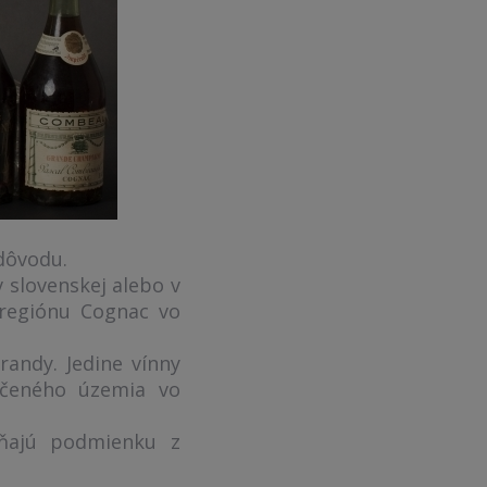
dôvodu.
 slovenskej alebo v
 regiónu Cognac vo
andy. Jedine vínny
určeného územia vo
ĺňajú podmienku z