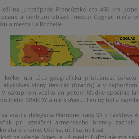
leží na juhozápade Francúzska cca 450 km južne
rdeaux a centrum oblasti mesto Cognac niečo v
iku a mesta La Rochelle.
sa, koľko ľudí túto geografickú príslušnosť koňak
 akýkoľvek vínny destilát (brandy) a v najhoršom
 V nákupnom vozíku im potom kľudne spočinie la
bo iného BRANDY a nie koňaku. Ten by bol v najmladš
.
sa vrátila delegácia Národnej rady SR z návštevy 
koňak pri označení arménskeho brandy zaznelo 
 staré známe: Učiť sa, učiť sa, učiť sa!
gický na učenie (dnes je už medzi ľuďmi alergia tak