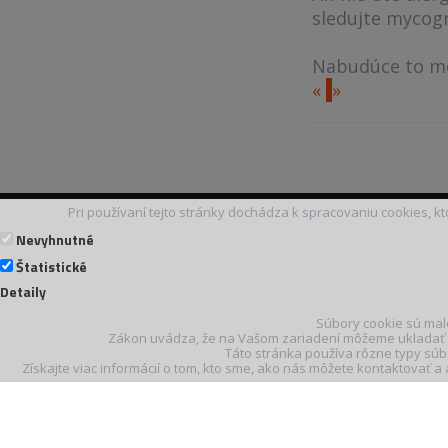
sledujte mycogn
Nabudúce to mo
«
»
Pri používaní tejto stránky dochádza k spracovaniu cookies, k
Nevyhnutné
Štatistické
Detaily
Súbory cookie sú mal
Zákon uvádza, že na Vašom zariadení môžeme ukladať s
Táto stránka používa rôzne typy súbo
Získajte viac informácií o tom, kto sme, ako nás môžete kontaktovať