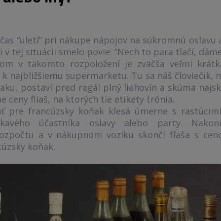
čas “uletí” pri nákupe nápojov na súkromnú oslavu 
i v tej situácii smelo povie: ”Nech to para tlačí, dáme
om v takomto rozpoložení je zväčša veľmi krátk
 najbližšiemu supermarketu. Tu sa náš človiečik, 
u, postaví pred regál plný liehovín a skúma najsk
 ceny fliaš, na ktorých tie etikety trónia.
ť pre francúzsky koňak klesá úmerne s rastúcimi
avého účastníka oslavy alebo party. Nakonie
ozpočtu a v nákupnom vozíku skončí fľaša s cen
cúzsky koňak.