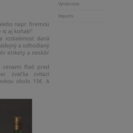
Výrobcovia
Reports
alebo napr. firemnú
 is aj koňak!”
a vzdialenosť daná
nádejný a odhodlaný
ôr etikety a neskôr
 cenami fliaš pred
c zväčša zvíťazí
ovkou okolo 15€. A