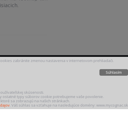
siacich.
.
 cookies zabránite zmenou nastavenia v internetovom prehliadači.
Súhlasím
oužívateľskej skúsenosti.
y ostatné typy súborov cookie potrebujeme vaše povolenie.
 ktoré sa zobrazujú na našich stránkach.
údajov
. Váš súhlas sa vzťahuje na nasledujúce domény: www.mycognac.sk