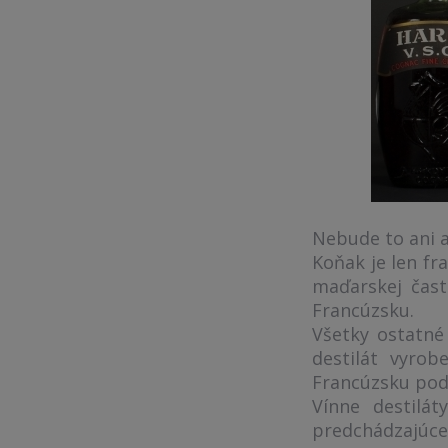
Nebude to ani a
Koňak je len fr
maďarskej čast
Francúzsku.
Všetky ostatné
destilát vyro
Francúzsku pod
Vínne destilá
predchádzajúce