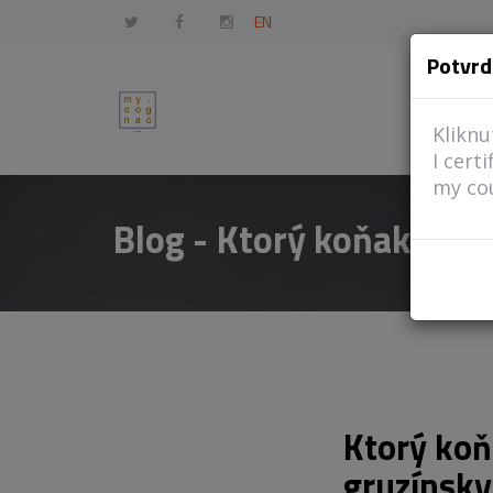
EN
Potvrd
Kliknu
I cert
my cou
Blog - Ktorý koňak je n
Ktorý koň
gruzínsky