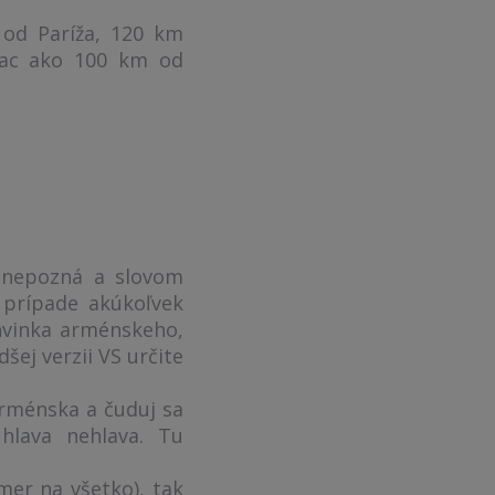
 od Paríža, 120 km
iac ako 100 km od
u nepozná a slovom
 prípade akúkoľvek
hvinka arménskeho,
ej verzii VS určite
Arménska a čuduj sa
hlava nehlava. Tu
mer na všetko), tak