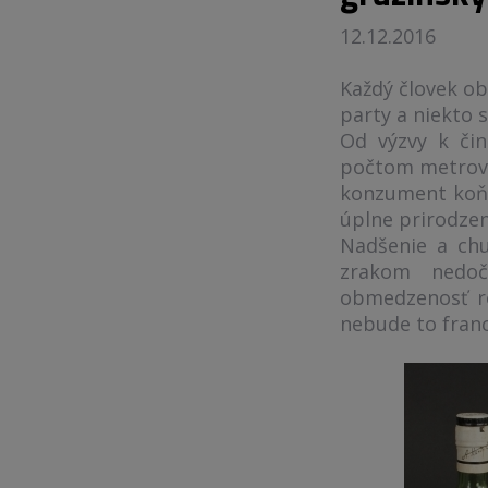
12.12.2016
Každý človek ob
party a niekto s
Od výzvy k čin
počtom metrov k
konzument koňak
úplne prirodzene
Nadšenie a chu
zrakom nedočk
obmedzenosť r
nebude to fran