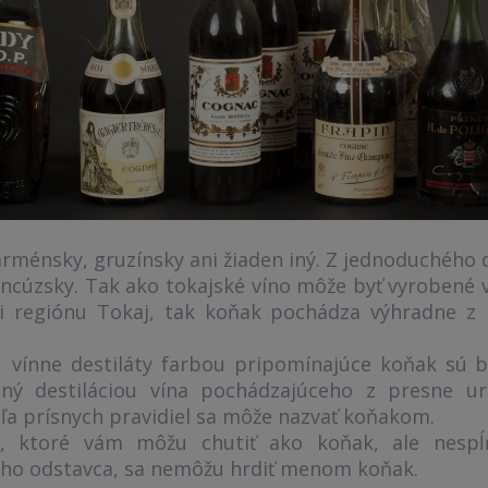
rménsky, gruzínsky ani žiaden iný. Z jednoduchého 
ancúzsky. Tak ako tokajské víno môže byť vyrobené v
i regiónu Tokaj, tak koňak pochádza výhradne z
 vínne destiláty farbou pripomínajúce koňak sú br
bený destiláciou vína pochádzajúceho z presne 
ľa prísnych pravidiel sa môže nazvať koňakom.
ty, ktoré vám môžu chutiť ako koňak, ale nesp
ho odstavca, sa nemôžu hrdiť menom koňak.