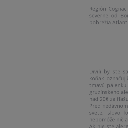
Región Cognac 
severne od Bo
pobrežia Atlant
Divili by ste 
koňak označujú
tmavú pálenku.
gruzínskeho ale
nad 20€ za fľašu
Pred nedávnom 
svete, slovo 
nepomôže nič ako
Ak nie ste aler