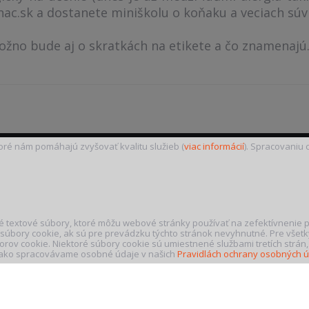
ac.sk a dostanete miniškolu o koňaku a veciach súvi
žno bude aj o skratkách na etikete a čo znamenajú
toré nám pomáhajú zvyšovať kvalitu služieb (
viac informácií
). Spracovaniu
é textové súbory, ktoré môžu webové stránky používať na zefektívnenie p
úbory cookie, ak sú pre prevádzku týchto stránok nevyhnutné. Pre všetk
rov cookie. Niektoré súbory cookie sú umiestnené službami tretích strán,
 a ako spracovávame osobné údaje v našich
Pravidlách ochrany osobných 